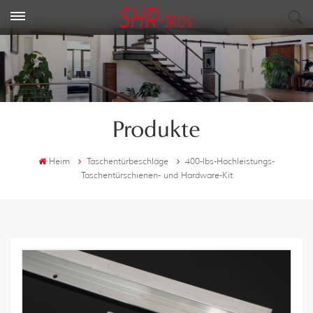
Produkte
Heim
Taschentürbeschläge
400-lbs-Hochleistungs-
Taschentürschienen- und Hardware-Kit