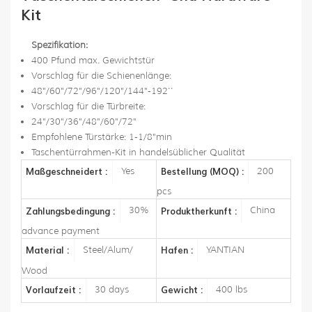
Kit
Spezifikation:
400 Pfund max. Gewichtstür
Vorschlag für die Schienenlänge:
48"/60"/72"/96"/120"/144"-192''
Vorschlag für die Türbreite:
24"/30"/36"/48"/60"/72"
Empfohlene Türstärke: 1-1/8"min
Taschentürrahmen-Kit in handelsüblicher Qualität
Yes
200
Maßgeschneidert :
Bestellung (MOQ) :
pcs
30%
China
Zahlungsbedingung :
Produktherkunft :
advance payment
Steel/Alum/
YANTIAN
Material :
Hafen :
Wood
30 days
400 lbs
Vorlaufzeit :
Gewicht :