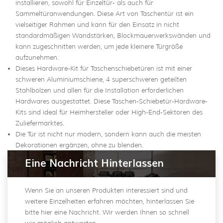
installieren, sowohl für Einzeltür- als auch für
Sammeltüranwendungen. Diese Art von Taschentür ist ein
vielseitiger Rahmen und kann für den Einsatz in nicht
standardmäßigen Wandstärken, Blockmauerwerkswänden und
kann zugeschnitten werden, um jede kleinere Türgröße
aufzunehmen.
Dieses Hardware-Kit für Taschenschiebetüren ist mit einer
schweren Aluminiumschiene, 4 superschweren geteilten
Stahlbolzen und allen für die Installation erforderlichen
Hardwares ausgestattet. Diese Taschen-Schiebetür-Hardware-
Kits sind ideal für Heimhersteller oder High-End-Sektoren des
Zuliefermarktes.
Die Tür ist nicht nur modern, sondern kann auch die meisten
Dekorationen ergänzen, ohne zu blenden.
Eine Nachricht Hinterlassen
Wenn Sie an unseren Produkten interessiert sind und
weitere Einzelheiten erfahren möchten, hinterlassen Sie
bitte hier eine Nachricht. Wir werden Ihnen so schnell
wie möglich antworten.