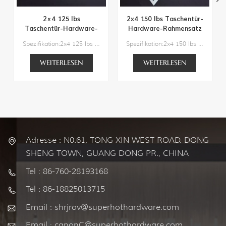
2×4 125 lbs
2x4 150 lbs Taschentür-
Taschentür-Hardware-
Hardware-Rahmensatz
Rahmen-Kit
Spezifikation:2x4 125 lbs Taschentür-Hardware-RahmensatzVorschlag für die Türbreite: 24"/28"/30"/32"/36"/42"/48"Vorschlag für die Türhöhe: 80"/ 84"/ 96"/108"Vorschlag für die Türstärke: 1" bis 1-3/4"Wandstrukturstärke: 3-1/2" (2x4) MinTaschentürrahmen-Kit in handelsüblicher QualitätOptional: Soft-Close-Kit/Konvergenz-Kit/1 3/4"-Adapter-Kit
Spezifikation:2x4 150 lbs Taschentür-Hardware-RahmensatzTürgewicht: max. 150 Pfund.Vorschlag für die Türbreite: 24"/28"/30"/32"/36"/42"/48"Vorschlag für die Türhöhe: 80"/ 84"/ 96"/108"Empfohlene Türstärke: 2,5 cm bis 3,8 cm.Wandstrukturstärke: 3-1/2" (2x4) Min.Optional: Soft-Close-Kit/Konvergenz-Kit/1-3/4-Zoll-Adapter-Kit
WEITERLESEN
WEITERLESEN
Adresse : N0.61, TONG XIN WEST ROAD. DONG
SHENG TOWN, GUANG DONG PR., CHINA
Tel : 86-760-28193168
Tel : 86-18825013715
Email : shrjrov@superhothardware.com
Email : canonC@superhothardware.com