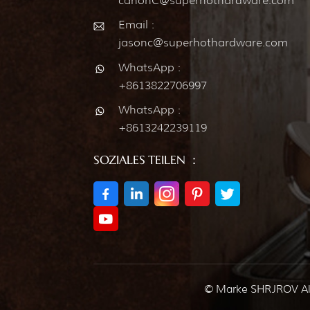
canonC@superhothardware.com
Email :
jasonc@superhothardware.com
WhatsApp :
+8613822706997
WhatsApp :
+8613242239119
SOZIALES TEILEN ：
© Marke SHRJROV All