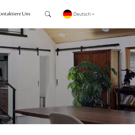
Deutsch
ontaktiere Uns
English
français
Deutsch
русский
español
português