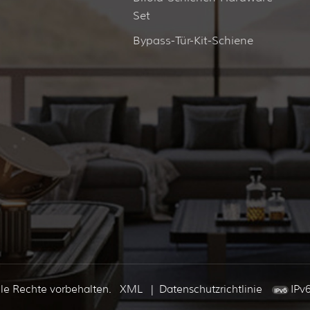
Set
Bypass-Tür-Kit-Schiene
e Rechte vorbehalten.
XML
|
Datenschutzrichtlinie
IPv