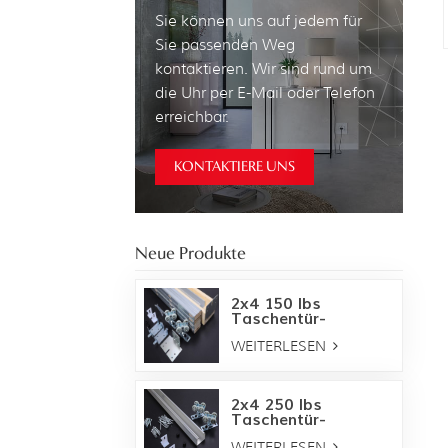
Sie können uns auf jedem für
Sie passenden Weg
kontaktieren. Wir sind rund um
die Uhr per E-Mail oder Telefon
erreichbar.
KONTAKTIERE UNS
Neue Produkte
2x4 150 lbs
Taschentür-
Hardware-
WEITERLESEN
Rahmensatz
2x4 250 lbs
Taschentür-
Hardware-
WEITERLESEN