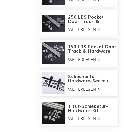
Rahmensatz
250 LBS Pocket
Door Track &
Hardware Kit
WEITERLESEN
150 LBS Pocket Door
Track & Hardware
Kit
WEITERLESEN
Scheunentor-
Hardware-Set mit
gebogenem Riemen,
WEITERLESEN
Ölbronze
1 Tür-Schiebetür-
Hardware-Kit
WEITERLESEN