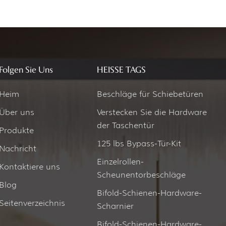
Folgen Sie Uns
HEISSE TAGS
Heim
Beschläge für Schiebetüren
Über uns
Verstecken Sie die Hardware
der Taschentür
Produkte
125 lbs Bypass-Tür-Kit
Nachricht
Einzelrollen-
Kontaktiere uns
Scheunentorbeschläge
Blog
Bifold-Schienen-Hardware-
Seitenverzeichnis
Scharnier
Bifold-Schienen-Hardware-